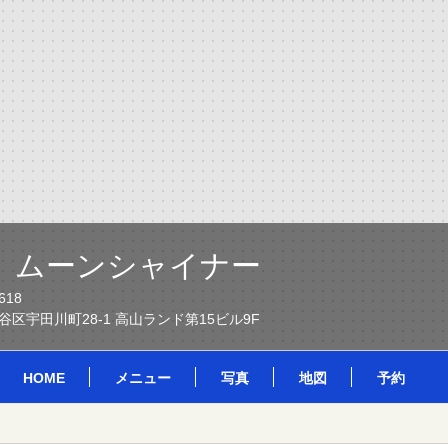
 ムーンシャイナー
618
区宇田川町28-1 高山ランド第15ビル9F
HOME
メニュー
写真
地図
予約