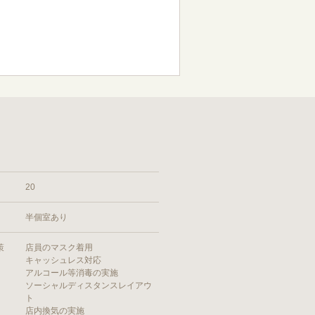
20
半個室あり
策
店員のマスク着用
キャッシュレス対応
アルコール等消毒の実施
ソーシャルディスタンスレイアウ
ト
店内換気の実施